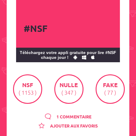
#NSF
Téléchargez votre appli gratuite pour lire #NSF
chaque jour !
NSF
NULLE
FAKE
( 1153 )
( 347 )
( 77 )
1 COMMENTAIRE
AJOUTER AUX FAVORIS