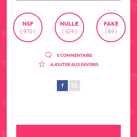
NSF
NULLE
FAKE
( 970 )
( 324 )
( 69 )
0 COMMENTAIRE
AJOUTER AUX FAVORIS