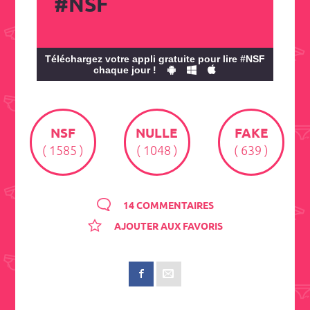
#NSF
Téléchargez votre appli gratuite pour lire #NSF
chaque jour !
NSF
NULLE
FAKE
( 1585 )
( 1048 )
( 639 )
14 COMMENTAIRES
AJOUTER AUX FAVORIS