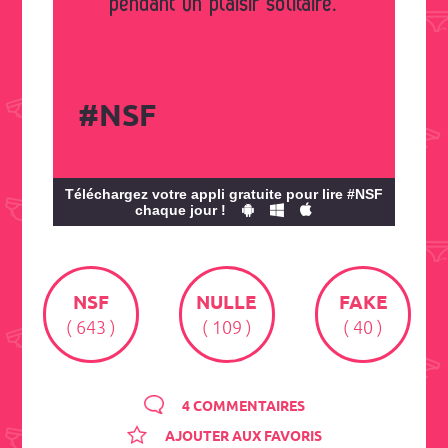
pendant un plaisir solitaire.
#NSF
Téléchargez votre appli gratuite pour lire #NSF
chaque jour !
NSF
NULLE
FAKE
( 643 )
( 109 )
( 40 )
4 COMMENTAIRES
AJOUTER AUX FAVORIS