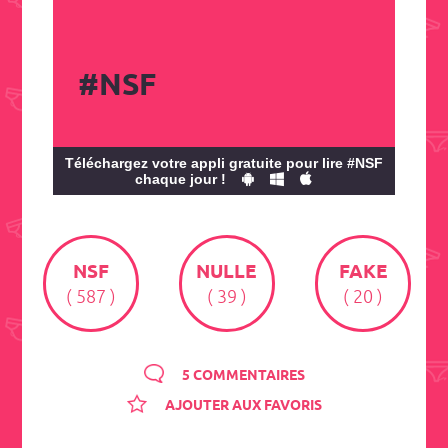
#NSF
Téléchargez votre appli gratuite pour lire #NSF
chaque jour !
NSF
NULLE
FAKE
( 587 )
( 39 )
( 20 )
5 COMMENTAIRES
AJOUTER AUX FAVORIS