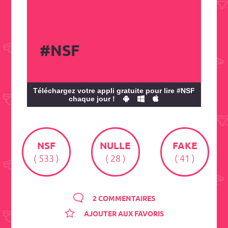
#NSF
Téléchargez votre appli gratuite pour lire #NSF
chaque jour !
NSF
NULLE
FAKE
( 533 )
( 28 )
( 41 )
2 COMMENTAIRES
AJOUTER AUX FAVORIS