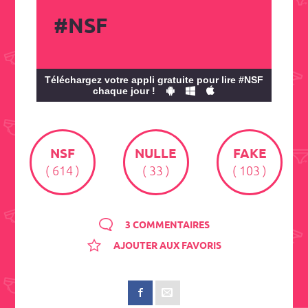
#NSF
Téléchargez votre appli gratuite pour lire #NSF
chaque jour !
NSF
NULLE
FAKE
( 614 )
( 33 )
( 103 )
3 COMMENTAIRES
AJOUTER AUX FAVORIS