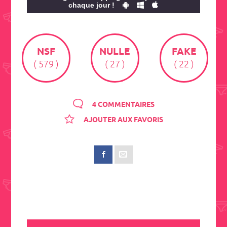
chaque jour !
NSF
NULLE
FAKE
( 579 )
( 27 )
( 22 )
4 COMMENTAIRES
AJOUTER AUX FAVORIS