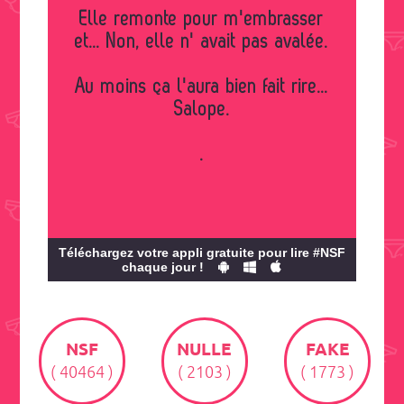
Elle remonte pour m'embrasser
et... Non, elle n' avait pas avalée.
Au moins ça l'aura bien fait rire...
Salope.
.
Téléchargez votre appli gratuite pour lire #NSF
chaque jour !
NSF
NULLE
FAKE
( 40464 )
( 2103 )
( 1773 )