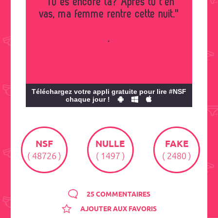
"Tu es encore la? Après tu t'en
vas, ma femme rentre cette nuit."
.
Téléchargez votre appli gratuite pour lire #NSF
chaque jour !
NSF
NULLE
FAKE
( 48726 )
( 1497 )
( 2480 )
25 COMMENTAIRES
AJOUTER AUX FAVORIS