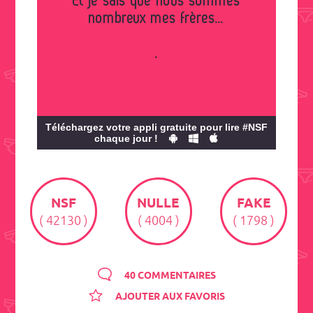
Et je sais que nous sommes
nombreux mes frères...
.
Téléchargez votre appli gratuite pour lire #NSF
chaque jour !
NSF
NULLE
FAKE
( 42130 )
( 4004 )
( 1798 )
40 COMMENTAIRES
AJOUTER AUX FAVORIS