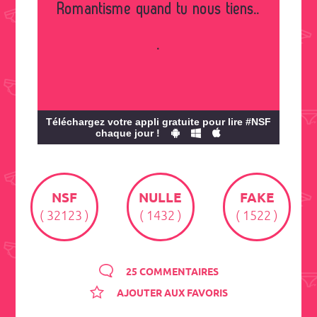
Romantisme quand tu nous tiens..
.
Téléchargez votre appli gratuite pour lire #NSF
chaque jour !
NSF
NULLE
FAKE
( 32123 )
( 1432 )
( 1522 )
25 COMMENTAIRES
AJOUTER AUX FAVORIS