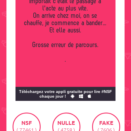
importait c'était le passage à
l'acte au plus vite.
On arrive chez moi, on se
chauffe, je commence a bander...
Et elle aussi.
Grosse erreur de parcours.
.
Téléchargez votre appli gratuite pour lire #NSF
chaque jour !
NSF
NULLE
FAKE
( 77461 )
( 4758 )
( 7606 )