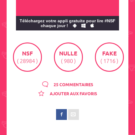
Téléchargez votre appli gratuite pour lire #NSF
chaque jour !
NSF
NULLE
FAKE
( 28984 )
( 980 )
( 1716 )
25 COMMENTAIRES
AJOUTER AUX FAVORIS