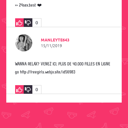
>> 24sex.best ❤️
0
MANLEYTE643
15/11/2019
WANNA RELAX? VENEZ ICI, PLUS DE 40.000 FILLES EN LIGNE
go http://freegirls.webjx.site/id56983
0