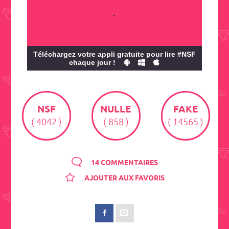
.
Téléchargez votre appli gratuite pour lire #NSF
chaque jour !
NSF
NULLE
FAKE
( 4042 )
( 858 )
( 14565 )
14 COMMENTAIRES
AJOUTER AUX FAVORIS