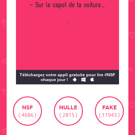
- Sur le capot de ta voiture...
.
Téléchargez votre appli gratuite pour lire #NSF
chaque jour !
NSF
NULLE
FAKE
( 4686 )
( 2815 )
( 11943 )