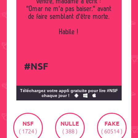
ventre, madame a écrit :
"Omar ne m'a pas baiser." avant
de faire semblant d'être morte.
Habile !
#NSF
Téléchargez votre appli gratuite pour lire #NSF
chaque jour !
NSF
NULLE
FAKE
( 1724 )
( 388 )
( 60514 )