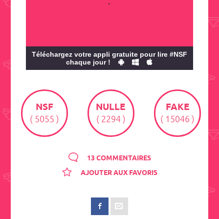
.
Téléchargez votre appli gratuite pour lire #NSF
chaque jour !
NSF
NULLE
FAKE
( 5055 )
( 2294 )
( 15046 )
13 COMMENTAIRES
AJOUTER AUX FAVORIS