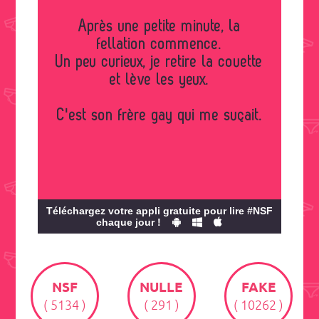
Après une petite minute, la
fellation commence.
Un peu curieux, je retire la couette
et lève les yeux.
C'est son frère gay qui me suçait.
Téléchargez votre appli gratuite pour lire #NSF
chaque jour !
NSF
NULLE
FAKE
( 5134 )
( 291 )
( 10262 )