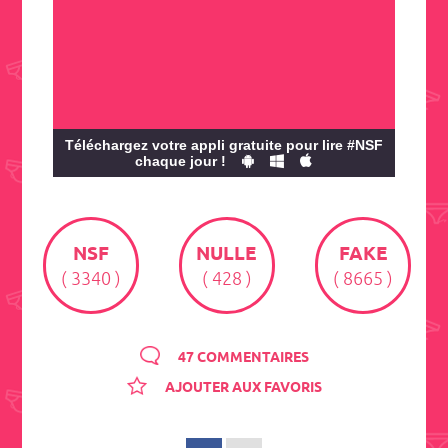
Téléchargez votre appli gratuite pour lire #NSF
chaque jour !
NSF
NULLE
FAKE
( 3340 )
( 428 )
( 8665 )
47 COMMENTAIRES
AJOUTER AUX FAVORIS