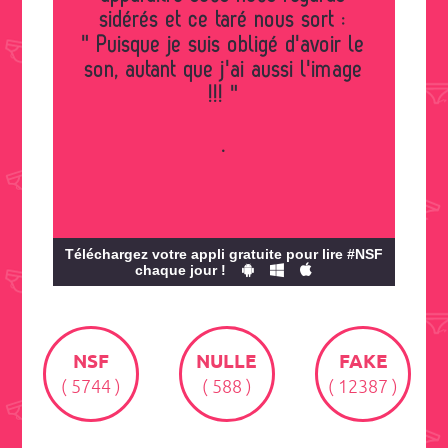
sidérés et ce taré nous sort :
" Puisque je suis obligé d'avoir le
son, autant que j'ai aussi l'image
!!! "
.
Téléchargez votre appli gratuite pour lire #NSF
chaque jour !
NSF
NULLE
FAKE
( 5744 )
( 588 )
( 12387 )