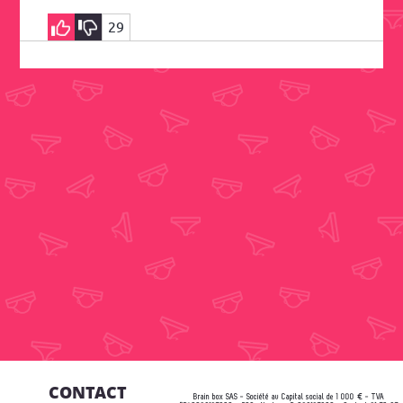
29
CONTACT
Brain box SAS - Société au Capital social de 1 000 € - TVA