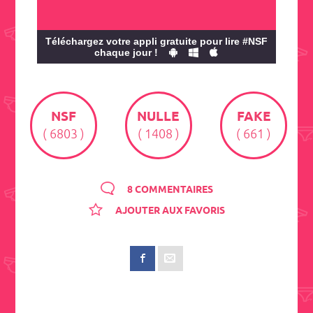
Téléchargez votre appli gratuite pour lire #NSF
chaque jour !
NSF
NULLE
FAKE
( 6803 )
( 1408 )
( 661 )
8 COMMENTAIRES
AJOUTER AUX FAVORIS