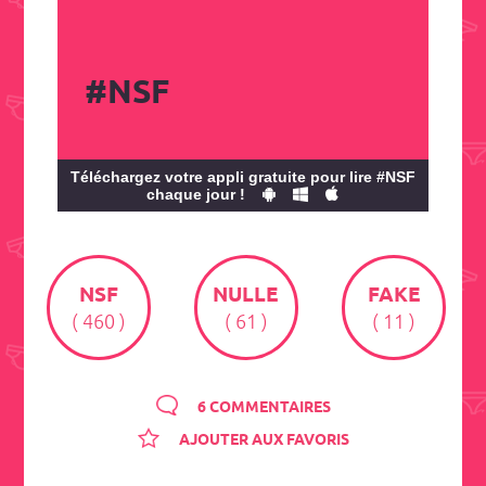
#NSF
Téléchargez votre appli gratuite pour lire #NSF
chaque jour !
NSF
NULLE
FAKE
( 460 )
( 61 )
( 11 )
6 COMMENTAIRES
AJOUTER AUX FAVORIS