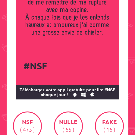
de me remettre de ma rupture
avec ma copine.
À chaque fois que je les entends
heureux et amoureux j'ai comme
une grosse envie de chialer.
#NSF
Téléchargez votre appli gratuite pour lire #NSF
chaque jour !
NSF
NULLE
FAKE
( 473 )
( 65 )
( 16 )