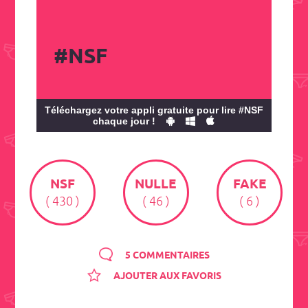
#NSF
Téléchargez votre appli gratuite pour lire #NSF
chaque jour !
NSF
NULLE
FAKE
( 430 )
( 46 )
( 6 )
5 COMMENTAIRES
AJOUTER AUX FAVORIS