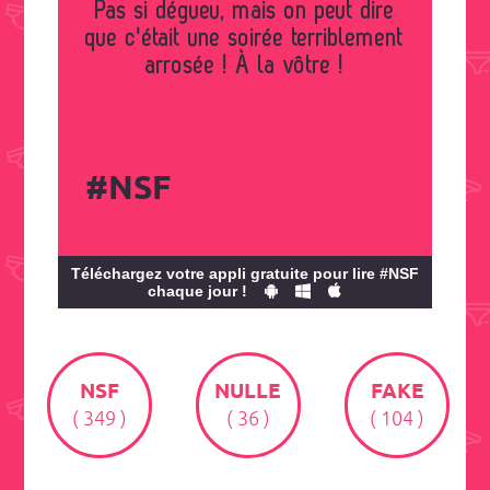
Pas si dégueu, mais on peut dire
que c'était une soirée terriblement
arrosée ! À la vôtre !
#NSF
Téléchargez votre appli gratuite pour lire #NSF
chaque jour !
NSF
NULLE
FAKE
( 349 )
( 36 )
( 104 )