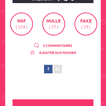
NSF
NULLE
FAKE
( 524 )
( 37 )
( 29 )
3 COMMENTAIRES
AJOUTER AUX FAVORIS