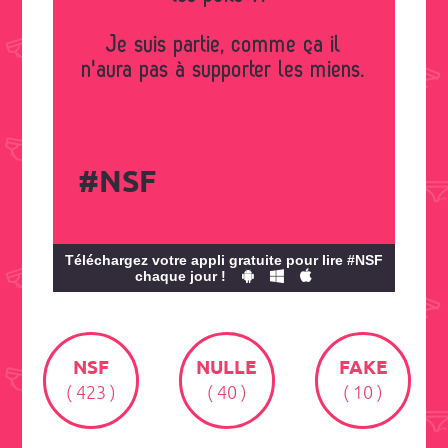
Je suis partie, comme ça il
n'aura pas à supporter les miens.
#NSF
Téléchargez votre appli gratuite pour lire #NSF
chaque jour !
NSF
NULLE
FAKE
( 423 )
( 40 )
( 10 )