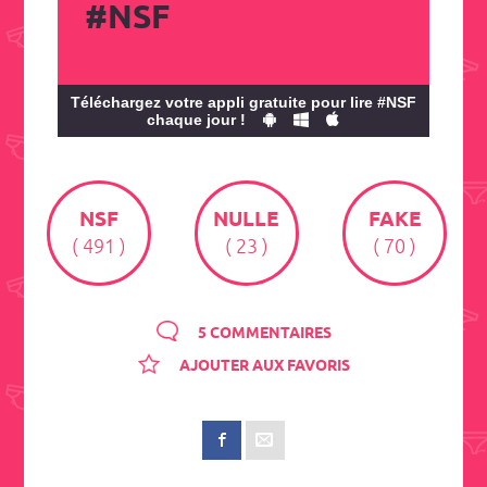
#NSF
Téléchargez votre appli gratuite pour lire #NSF
chaque jour !
NSF
NULLE
FAKE
( 491 )
( 23 )
( 70 )
5 COMMENTAIRES
AJOUTER AUX FAVORIS