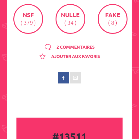
NSF
NULLE
FAKE
( 379 )
( 34 )
( 8 )
2 COMMENTAIRES
AJOUTER AUX FAVORIS
#13511