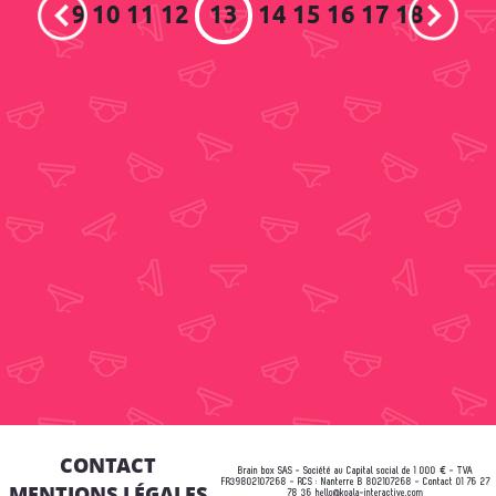
9
10
11
12
13
14
15
16
17
18
CONTACT
Brain box SAS - Société au Capital social de 1 000 € - TVA
FR39802107268 - RCS : Nanterre B 802107268 - Contact 01 76 27
MENTIONS LÉGALES
78 36
hello@koala-interactive.com