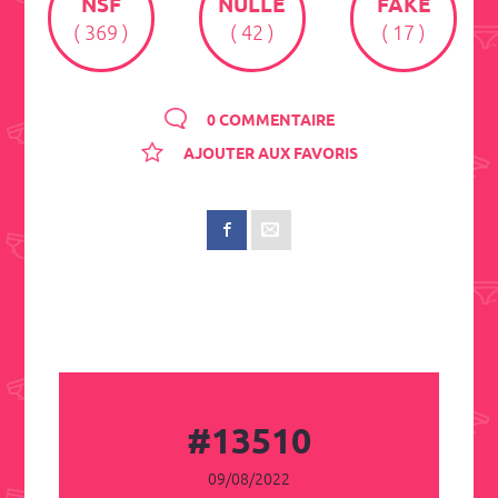
NSF
NULLE
FAKE
( 369 )
( 42 )
( 17 )
0 COMMENTAIRE
AJOUTER AUX FAVORIS
#13510
09/08/2022