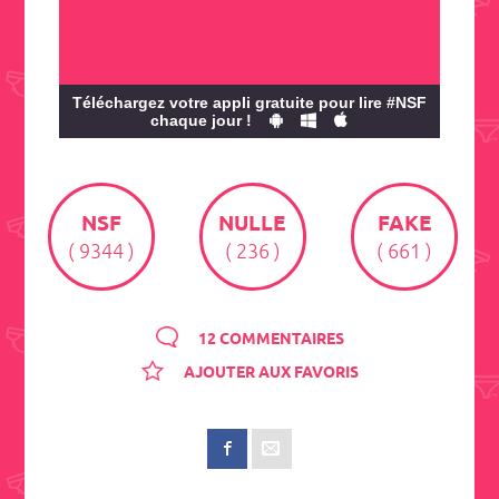
Téléchargez votre appli gratuite pour lire #NSF
chaque jour !
NSF
NULLE
FAKE
( 9344 )
( 236 )
( 661 )
12 COMMENTAIRES
AJOUTER AUX FAVORIS