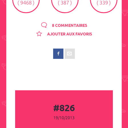
( 9468 )
( 387 )
( 339 )
8 COMMENTAIRES
AJOUTER AUX FAVORIS
#826
19/10/2013