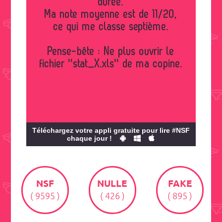
durée.
Ma note moyenne est de 11/20,
ce qui me classe septième.
Pense-bête : Ne plus ouvrir le
fichier ''stat_X.xls'' de ma copine.
Téléchargez votre appli gratuite pour lire #NSF
chaque jour !
NSF
NULLE
FAKE
( 9595 )
( 426 )
( 895 )