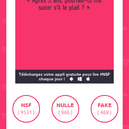
« Après 5 ans, pourrais-tu me
sucer s'il te plait ? »
Téléchargez votre appli gratuite pour lire #NSF
chaque jour !
NSF
NULLE
FAKE
( 9531 )
( 966 )
( 468 )