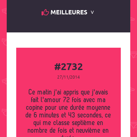
MEILLEURES
#2732
27/11/2014
Ce matin j'ai appris que j'avais
fait l'amour 72 fois avec ma
copine pour une durée moyenne
de 6 minutes et 43 secondes, ce
qui me classe septième en
nombre de fois et neuvième en