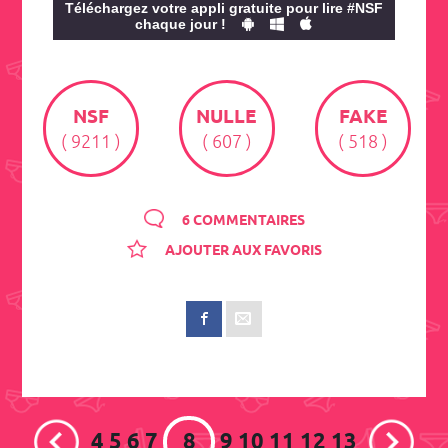
Téléchargez votre appli gratuite pour lire #NSF
chaque jour !
NSF
NULLE
FAKE
( 9211 )
( 607 )
( 518 )
6 COMMENTAIRES
AJOUTER AUX FAVORIS
4
5
6
7
8
9
10
11
12
13