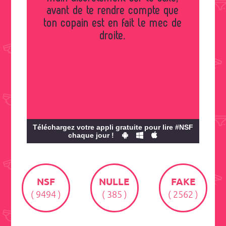
avant de te rendre compte que
ton copain est en fait le mec de
droite.
Téléchargez votre appli gratuite pour lire #NSF
chaque jour !
NSF
NULLE
FAKE
( 9494 )
( 385 )
( 2562 )