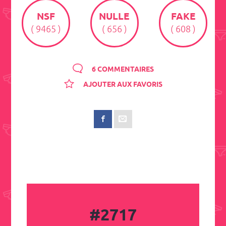
NSF
NULLE
FAKE
( 9465 )
( 656 )
( 608 )
6 COMMENTAIRES
AJOUTER AUX FAVORIS
#2717