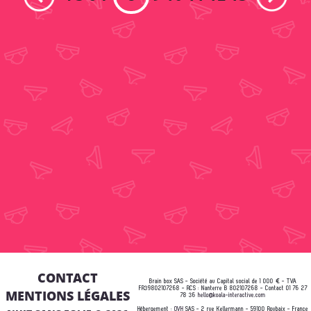
CONTACT
Brain box SAS - Société au Capital social de 1 000 € - TVA
FR39802107268 - RCS : Nanterre B 802107268 - Contact 01 76 27
MENTIONS LÉGALES
78 36
hello@koala-interactive.com
Hébergement :
OVH
SAS - 2 rue Kellermann - 59100 Roubaix - France