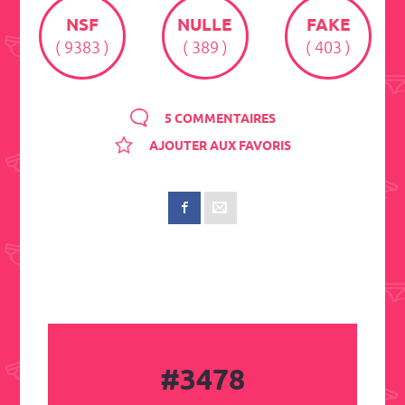
NSF
NULLE
FAKE
( 9383 )
( 389 )
( 403 )
5 COMMENTAIRES
AJOUTER AUX FAVORIS
#3478